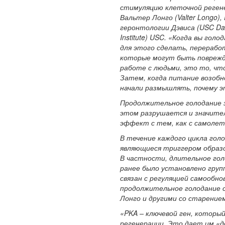
стимуляцию клеточной регене
Вальтер Лонго (Valter Longo)
геронтологии Дэвиса (USC Dav
Institute) USC. «Когда вы го
для этого сделать, перерабо
которые могут быть поврежде
работе с людьми, это то, чт
Затем, когда питание возобн
начали размышлять, почему 
Продолжительное голодание з
этом разрушается и значител
эффект с тем, как с самолет
В течение каждого цикла гол
являющиеся триггером образо
В частности, длительное гол
ранее было установлено груп
связан с регуляцией самообн
продолжительное голодание с
Лонго и другими со старением
«PKA – ключевой ген, которы
регенерации. Это дает им «д