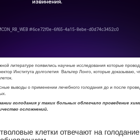
ежной литературе появились научные исследования которые провод
ектор Института долголетия Вальтер Лонго, которые доказываю, ч
леток.
есные выводы о применении лечебного голодания до и после пров
ых.
овании голодания у таких больных облегчало проведение хи
ичество осложнений.
тволовые клетки отвечают на голодание
ообновлением