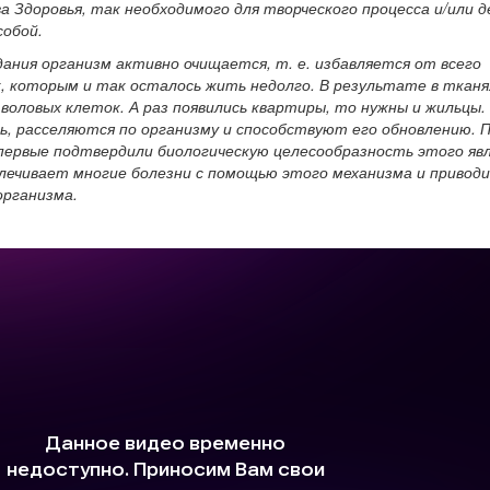
 Здоровья, так необходимого для творческого процесса и/или д
собой.
ания организм активно очищается, т. е. избавляется от всего
 которым и так осталось жить недолго. В результате в ткан
воловых клеток. А раз появились квартиры, то нужны и жильцы
ь, расселяются по организму и способствуют его обновлению. 
ервые подтвердили биологическую целесообразность этого яв
злечивает многие болезни с помощью этого механизма и приводи
организма.