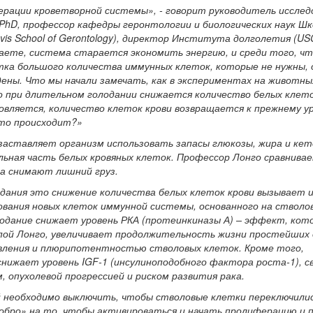
рации кроветворной системы», - говорит руководитель исслед
, PhD, профессор кафедры геронтологии и биологических наук Ш
is School of Gerontology), директор Института долголетия (USC
лодаете, система старается экономить энергию, и среди того, ч
тка большого количества иммунных клеток, которые не нужны, 
ны. Что мы начали замечать, как в экспериментах на животных
о при длительном голодании снижается количество белых клето
овляется, количество клеток крови возвращается к прежнему у
это происходит?»
аставляет организм использовать запасы глюкозы, жира и кето
ьная часть белых кровяных клеток. Профессор Лонго сравнива
а снимают лишний груз.
одания это снижение количества белых клеток крови вызывает 
вания новых клеток иммунной системы, основанного на стволо
одание снижает уровень РКА (протеинкиназы А) – эффект, кото
пой Лонго, увеличивает продолжительность жизни простейших 
овления и плюрипотентностью стволовых клеток. Кроме того,
нижает уровень IGF-1 (инсулиноподобного фактора роста-1), с
, опухолевой прогрессией и риском развития рака.
й необходимо выключить, чтобы стволовые клетки переключили
обро» на то, чтобы активироваться и начать пролиферацию и 