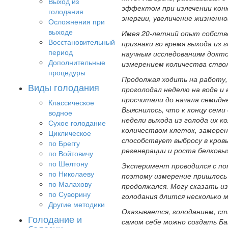
Выход из
эффектом при излечении конк
голодания
энергии, увеличение жизненно
Осложнения при
выходе
Имея 20-летний опыт собстве
Восстановительный
признаки во время выхода из
период
научным исследованиям докто
Дополнительные
измерением количества ство
процедуры
Продолжая ходить на работу,
Виды голодания
проголодал неделю на воде и
просчитали до начала семиднев
Классическое
Выяснилось, что к концу семи
водное
недели выхода из голода их к
Сухое голодание
количеством клеток, замерен
Циклическое
способствует выбросу в кровь
по Бреггу
регенерации и роста белковы
по Войтовичу
по Шелтону
Эксперимент проводился с по
по Николаеву
поэтому измерение пришлось
по Малахову
продолжался. Могу сказать и
по Суворину
голодания длится несколько м
Другие методики
Оказывается, голоданием, ст
Голодание и
самом себе можно создать Ба