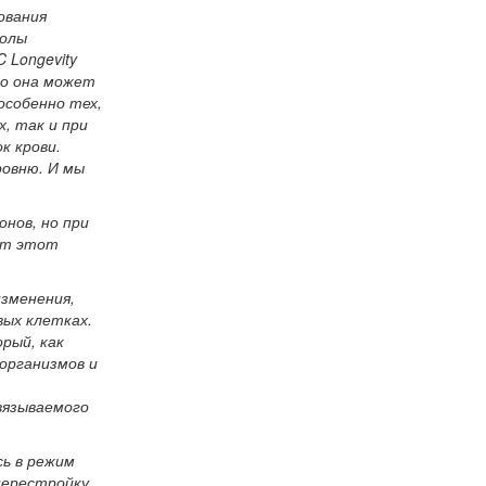
ования
колы
 Longevity
то она может
особенно тех,
, так и при
к крови.
ровню. И мы
нов, но при
ет этот
изменения,
вых клетках.
рый, как
организмов и
вязываемого
сь в режим
перестройку