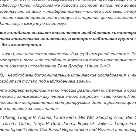
рофессор Лонго. «Хорошая же новость состоит в том, что во вр
жденных или старых – неэффективных – частей системы. Тепер
 после химиотерапии или в процессе старения, циклы голодания
здать новую иммунную систему».
ое голодание снижает токсическое воздействие химиотера
ном клиническом испытании, в котором небольшая группа
в до химиотерапии.
 жизни, она наносит значительный ущерб иммунной системе. 
льствуют о том, что голодание может смягчить некоторые пос
орит соавтор исследования Таня Дорфф (Tanya Dorff).
й, «необходимы дополнительные клинические исследования, и л
водиться только под наблюдением врача».
 эти эффекты приложимы ко многим различным системам и орга
 сейчас занимаемся изучением этого вопроса», - заключает Лон
ледования по применению контролируемых диет и регенерации
и в клинических испытаниях.
heng, Gregor B. Adams, Laura Perin, Min Wei, Xiaoying Zhou, Ben 
, David I. Quinn, Tanya B. Dorff, John J. Kopchick, Valter D. Longo. Pr
Hematopoietic-Stem-Cell-Based Regeneration and Reverse Immunosu