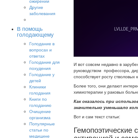
ожирении
Другие
заболевания
В помощь
голодающему
Голодание в
вопросах и
ответах
Голодание для
И вот совсем недавно в заруб
похудения
руководством профессора, дир
Голодание у
способствует росту стволовых к
детей
Более того, они делают интер
Клиники
химиотерапии у раковых больн
голодания
Книги по
Как оказалось при использ
голоданию
значительно уменьшало кол
Очищение
Вот и сам текст статьи:
организма
Популярные
Гемопоэтические с
статьи по
активацией и сам
медицине