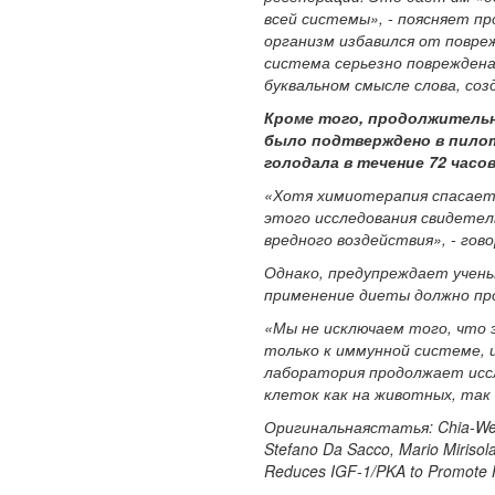
всей системы», - поясняет п
организм избавился от повре
система серьезно повреждена
буквальном смысле слова, со
Кроме того, продолжительн
было подтверждено в пилот
голодала в течение 72 часо
«Хотя химиотерапия спасает
этого исследования свидете
вредного воздействия», - гов
Однако, предупреждает учены
применение диеты должно про
«Мы не исключаем того, что
только к иммунной системе, и
лаборатория продолжает исс
клеток как на животных, так 
Оригинальнаястатья: Chia-Wei C
Stefano Da Sacco, Mario Mirisola
Reduces IGF-1/PKA to Promote 