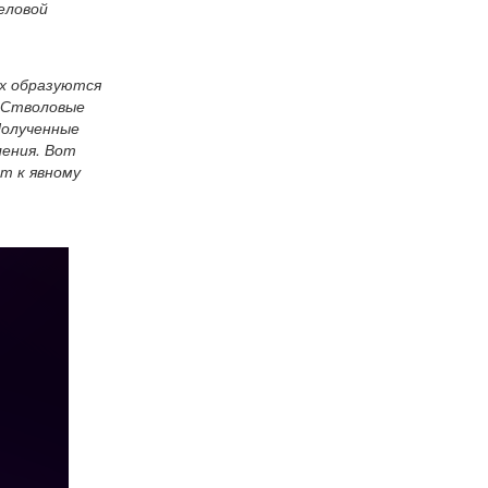
еловой
ях образуются
. Стволовые
Полученные
ления. Вот
т к явному