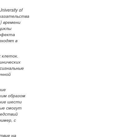
versity of
доказательства
а) времени
циклы
эффекта
еходят в
 клеток.
инических
 сигнальные
унной
ние
ким образом
ение шести
ные смогут
ледствий
имер, с
твие на