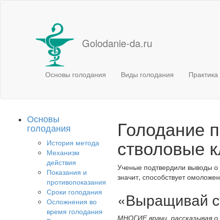
Golodanie-da.ru
Основы голодания
Виды голодания
Практика
Основы
Голодание 
голодания
стволовые к
История метода
Механизм
действия
Ученые подтвердили выводы о т
Показания и
значит, способствует омоложен
противопоказания
Сроки голодания
«Выращивай ст
Осложнения во
время голодания
МНОГИЕ врачи, рассказывая о