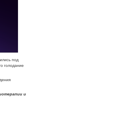
ились под
то голодание
едения
миотерапии и