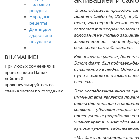
Полезные
В исследовании, проведенном
ресурсы
Southern California, USC), оп
Народные
того, что периодическое голо
рецепты
является триггером основанн
Диеты для
голодания не только защища
здоровья и
химиотерапии, – но и индуци
похудения
состояние самообновления.
ВНИМАНИЕ!
Как показали ученые, длител
Этот факт был подтвержден 
При любых сомнениях в
испытаний на людях. Однако 
правильности Ваших
пути в гемопоэтических ство
действий -
системы.
проконсультируйтесь со
специалистом по голоданию
Это исследование вносит сущ
иммунитета является причино
циклы длительного голодания
месяцев – убивают старые и
приступить к разработке спо
химиотерапии и методов лече
аутоиммунными заболеваниям
«Мы даже не предполагали, ч