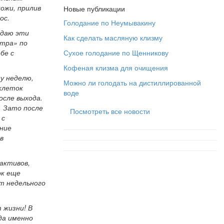
ожи, прилив
Новые публикации
ос.
Голодание по Неумывакину
юдаю эти
Как сделать масляную клизму
нтра» по
бе с
Сухое голодание по Щенникову
Кофеная клизма для очищения
у неделю,
Можно ли голодать на дистиллированной
 клеток
воде
осле выхода.
. Зато после
Посмотреть все новости
 с
ание
в
активов,
ок еще
т недельного
 жизни! В
да именно