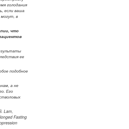
емя голодания
ь, если ваша
 могут, в
пии, что
 пациентов
Результаты
ледствия ее
юбое подобное
нам, а не
го. Его
 стволовых
S. Lam,
olonged Fasting
ppression