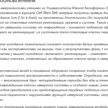
 американскими учеными из Университета Южной Калифорнии (Uni
убликованном в журнале Cell Stem Sell, впервые получены прямые 
дание (от 2 до 4 дней) на протяжении длительного (до полугод
ой на стволовых клетках регенерации органов и систем. Такие 
ют иммунную систему от повреждения – основного побочного 
руют ее регенерацию: из состояния покоя стволовые клетки пер
ьное голодание значительно снижает количество белых кровяных
как экспериментами на мышах, так и результатами фазы 1 кл
затем у мышей голодание «включает» регенерацию – изменяет
ловых клетках, отвечающих за образование клеток крови и имм
ественный вклад в понимание здорового старения, когда сниже
й повышенной восприимчивости к заболеваниям. Определив, ка
 – многократные двух- четырехдневные периоды без еды в теч
 поврежденные клетки иммунной системы и создают новые, уче
собов преодоления или предотвращения пагубных побочных пос
ния пациентов с нарушениями функций иммунной системы, напр
и.
то длительное голодание окажет такое замечательное воздейс