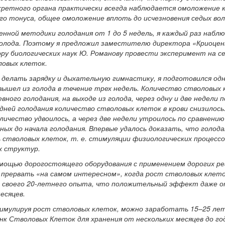
ретного органа практически всегда наблюдается омоложение к
го тонуса, общее омоложение вплоть до исчезновения седых вол
нной методики голодания от 1 до 5 недель, я каждый раз набл
 голода. Поэтому я предложил заместителю директора «Криоце
ру биологических наук Ю. Романову провести эксперимент на се
ловых клеток.
 делать зарядку и дыхательную гимнастику, я подготовился одн
 вышел из голода в течение трех недель. Количество стволовых
ного голодания, на выходе из голода, через одну и две недели п
 дней голодания количество стволовых клеток в крови снизилось
оличество удвоилось, а через две недели утроилось по сравнению
ных до начала голодания. Впервые удалось доказать, что голод
 стволовых клеток, т. е. стимуляции физиологических процессо
х структур.
мощью дорогостоящего оборудования с применением дорогих ре
 прервать «на самом интересном», когда рост стволовых клет
з своего 20-летнего опыта, что положительный эффект даже о
есяцев.
имулируя рост стволовых клеток, можно заработать 15–25 лет
нк Стволовых Клеток для хранения от нескольких месяцев до го