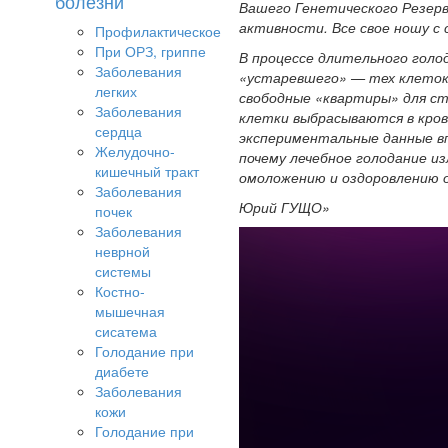
болезни
Вашего Генетического Резерва
активности. Все свое ношу с 
Профилактическое
При ОРЗ, гриппе
В процессе длительного голод
Заболевания
«устаревшего» — тех клеток,
легких
свободные «квартиры» для ст
Заболевания
клетки выбрасываются в кров
сердца
экспериментальные данные вп
Желудочно-
почему лечебное голодание и
кишечный тракт
омоложению и оздоровлению 
Заболевания
Юрий ГУЩО»
почек
Заболевания
неврной
системы
Костно-
мышечная
сисатема
Голодание при
диабете
Заболевания
кожи
Голодание при