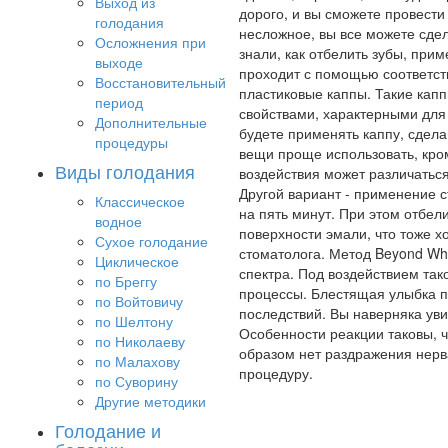
Выход из
дорого, и вы сможете провести
голодания
несложное, вы все можете сдел
Осложнения при
знали, как отбелить зубы, при
выходе
проходит с помощью соответст
Восстановительный
пластиковые каппы. Такие капп
период
свойствами, характерными для 
Дополнительные
будете применять каппу, сдел
процедуры
вещи проще использовать, кро
Виды голодания
воздействия может различаться,
Другой вариант - применение с
Классическое
на пять минут. При этом отбел
водное
поверхности эмали, что тоже х
Сухое голодание
стоматолога. Метод Beyond Whi
Циклическое
спектра. Под воздействием так
по Бреггу
процессы. Блестящая улыбка по
по Войтовичу
последствий. Вы наверняка уви
по Шелтону
Особенности реакции таковы, ч
по Николаеву
образом нет раздражения нерва
по Малахову
процедуру.
по Суворину
Другие методики
Голодание и