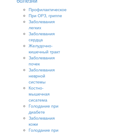
болезни
Профилактическое
При ОРЗ, гриппе
Заболевания
легких
Заболевания
сердца
Желудочно-
кишечный тракт
Заболевания
почек
Заболевания
неврной
системы
Костно-
мышечная
сисатема
Голодание при
диабете
Заболевания
кожи
Голодание при