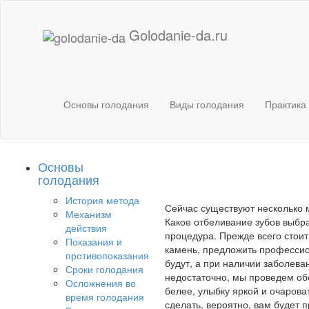
Golodanie-da.ru
Основы голодания
Виды голодания
Практика
Основы
голодания
История метода
Сейчас существуют несколько м
Механизм
Какое отбеливание зубов выбра
действия
процедура. Прежде всего стоит
Показания и
камень, предложить профессион
противопоказания
будут, а при наличии заболеван
Сроки голодания
недостаточно, мы проведем о
Осложнения во
белее, улыбку яркой и очароват
время голодания
сделать, вероятно, вам будет 