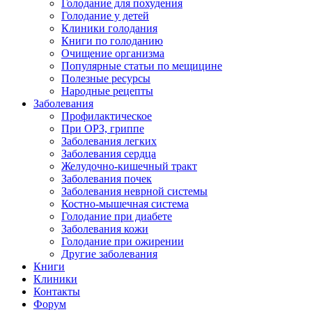
Голодание для похудения
Голодание у детей
Клиники голодания
Книги по голоданию
Очищение организма
Популярные статьи по мещицине
Полезные ресурсы
Народные рецепты
Заболевания
Профилактическое
При ОРЗ, гриппе
Заболевания легких
Заболевания сердца
Желудочно-кишечный тракт
Заболевания почек
Заболевания неврной системы
Костно-мышечная система
Голодание при диабете
Заболевания кожи
Голодание при ожирении
Другие заболевания
Книги
Клиники
Контакты
Форум