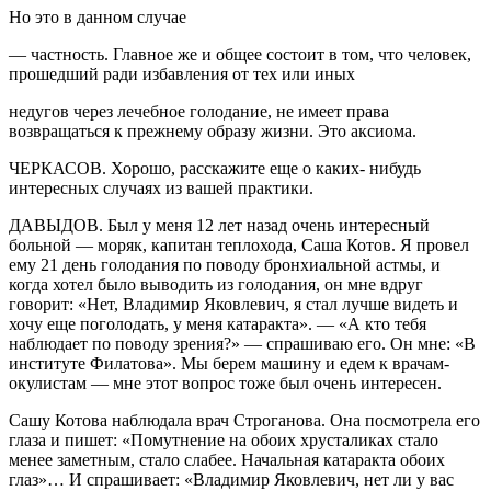
Но это в данном случае
— частность. Главное же и общее состоит в том, что человек,
прошедший ради избавления от тех или иных
недугов через лечебное голодание, не имеет права
возвращаться к прежнему образу жизни. Это аксиома.
ЧЕРКАСОВ. Хорошо, расскажите еще о каких- нибудь
интересных случаях из вашей практики.
ДАВЫДОВ. Был у меня 12 лет назад очень интересный
больной — моряк, капитан теплохода, Саша Котов. Я провел
ему 21 день голодания по поводу бронхиальной астмы, и
когда хотел было выводить из голодания, он мне вдруг
говорит: «Нет, Владимир Яковлевич, я стал лучше видеть и
хочу еще поголодать, у меня катаракта». — «А кто тебя
наблюдает по поводу зрения?» — спрашиваю его. Он мне: «В
институте Филатова». Мы берем машину и едем к врачам-
окулистам — мне этот вопрос тоже был очень интересен.
Сашу Котова наблюдала врач Строганова. Она посмотрела его
глаза и пишет: «Помутнение на обоих хрусталиках стало
менее заметным, стало слабее. Начальная катаракта обоих
глаз»… И спрашивает: «Владимир Яковлевич, нет ли у вас