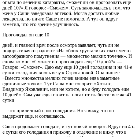
опыта по лечению катаракты, сможет ли он проголодать еще
дней 10?» Я говорю: «Сможет». Суть заключалась в том, что
жена у Саши заведовала аптекой. Могла достать любые
лекарства, но ничто Саше не помогало. А тут он вдруг
заметил, что его зрение улучшилось.
Проголодал он еще 10
дней, и глазной врач после осмотра заявляет, чуть ли не
подпрыгивая от радости: «На обоих хрусталиках глаз вместо
ватообразного помутнения — множество мелких точечек». И
снова ко мне: «Сможет он проголодать еще 10 дней?» —
Говорю: «Сможет». Даю ему еще 10 дней голодания и на 41-е
сутки голодания вновь везу к Строгановой. Она пишет:
«Вместо множества мелких точек видны едва заметные
единичные точки». Тут Саша мне говорит: «Хотите,
Владимир Яковлевич, или не хотите, но я буду голодать еще
10 дней». Сам уже едва стоит на ногах от слабости: все же 41
сутки
— это приличный срок голодания. Но я вижу, что он
выдержит еще, и соглашаюсь.
Саша продолжает голодать, и тут новый поворот. Вдруг на 45-
е сутки его голодания я прихожу в отделение и вижу, что в