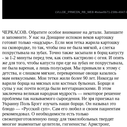
ЧЕРКАСОВ. Обратите особое внимание на детали. Запишите
и запомните. У нас на Донщине испокон веков картошку
готовят только «надсырь». Если моя тетка жарила картошку
на сковородке, то так, чтобы она не была мягкой, а слегка
похрустывала на зубах. Точно также засыпали в борщ капусту
- за 1-2 минуты перед тем, как снять кастрюлю с огня. И опять
же для того, чтобы капуста при еде на зубах не похрустывала,
не была вареная, а лишь полусырая. Мы привыкли к этому с
детства, и слишком мягкие, переваренные овощи казались
мам невкусными. Мои тетки жили более 90 лет. Никогда не
варили борща на мясных или костных бульонах. Борщи и
супы у нас почти всегда были вегетарианскими. В этом
заключена великая народная мудрость — некоторое решение
проблемы так называемого сыроедения. Не зря приезжал на
Украину Поль Брэгг изучать наши борщи. Он называл это
блюдо — «Русский суп». Сам его любил и своим пациентам
рекомендовал. О необходимости есть только
свежеприготовленную пищу для тяжелобольных твердят
многие знаменитые целители, гигиенисты: Армстронг,