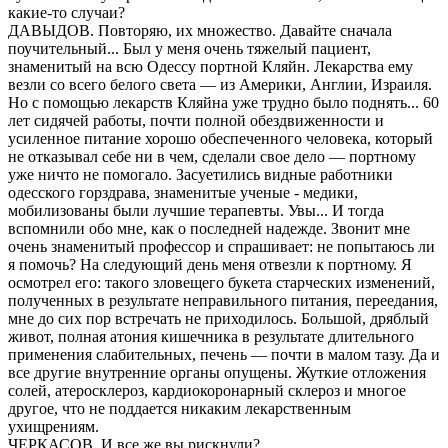
какие-то случаи?
ДАВЫДОВ. Повторяю, их множество. Давайте сначала
поучительный... Был у меня очень тяжелый пациент,
знаменитый на всю Одессу портной Кляйн. Лекарства ему
везли со всего белого света — из Америки, Англии, Израиля.
Но с помощью лекарств Кляйна уже трудно было поднять... 60
лет сидячей работы, почти полной обездвиженности и
усиленное питание хорошо обеспеченного человека, который
не отказывал себе ни в чем, сделали свое дело — портному
уже ничто не помогало. Засуетились видные работники
одесского горздрава, знаменитые ученые - медики,
мобилизованы были лучшие терапевты. Увы... И тогда
вспомнили oбо мне, как о последней надежде. Звонит мне
очень знаменитый профессор и спрашивает: не попытаюсь ли
я помочь? На следующий день меня отвезли к портному. Я
осмотрел его: такого зловещего букета старческих изменений,
полученных в результате неправильного питания, переедания,
мне до сих пор встречать не приходилось. Большой, дряблый
живот, полная атония кишечника в результате длительного
применения слабительных, печень — почти в малом тазу. Да и
все другие внутренние органы опущены. Жуткие отложения
солей, атеросклероз, кардиокоронарный склероз и многое
другое, что не поддается никаким лекарственным
ухищрениям.
ЧЕРКАСОВ. И все же вы рискнули?