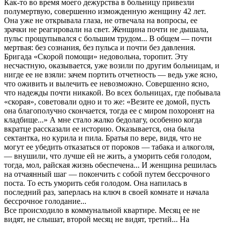
Как-то во время моего дежурства в больницу привезли
полумертвую, совершенно изможденную женщину 42 лет.
Она уже не открывала глаза, не отвечала на вопросы, ее
зрачки не реагировали на свет. Женщина почти не дышала,
пульс прощупывался с большим трудом... В общем — почти
мертвая: без сознания, без пульса и почти без давления.
Бригада «Скорой помощи» недовольна, торопит. Эту
несчастную, оказывается, уже возили по другим больницам, и
нигде ее не взяли: зачем портить отчетность — ведь уже ясно,
что оживить и вылечить ее невозможно. Совершенно ясно,
что надежды почти никакой. Во всех больницах, где побывала
«скорая», советовали одно и то же: «Везите ее домой, пусть
она благополучно скончается, тогда ее с миром похоронят на
кладбище...» А мне стало жалко бедолагу, особенно когда
вкратце рассказали ее историю. Оказывается, она была
сектантка, но курила и пила. Братья по вере, видя, что не
могут ее убедить отказаться от пороков — табака и алкоголя,
— внушили, что лучше ей не жить, а уморить себя голодом,
тогда, мол, райская жизнь обеспечена... И женщина решилась
на отчаянный шаг — покончить с собой путем бессрочного
поста. То есть уморить себя голодом. Она напилась в
последний раз, заперлась на ключ в своей комнате и начала
бессрочное голодание...
Все происходило в коммунальной квартире. Месяц ее не
видят, не слышат, второй месяц не видят, третий... На