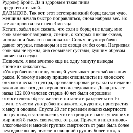
Рудольф Бройс. Да и здоровым такая пища
предпочтительней...
ДАВЫДОВ. Так вот, этот вегетарианский борщ сделал чудо,
женщина начала быстро поправляться, снова набрала вес. Но
все же провозился с нею 3 месяца.
Кстати, забыл вам сказать, что соли в борщ я не кладу, мне
соль заменяют заправки, специи, о которых я выше сказал,
иногда они бывают солоноватые. Соль я не употребляю
давно: огурцы, помидоры и все овощи ем без соли. Натриевая
соль нам не нужна, она сковывает суставы, худшим образом
влияет на сосуды...
Позвольте, я вам зачитаю еще на одну минуту выводы
японских онкологов...
«Употребление в пищу овощей уменьшает риск заболевания
раком. К такому выводу пришли специалисты из японского
онкологического центра, проанализировав результаты недавно
закончившегося долгосрочного исследования. Двадцать лет
назад 122 000 человек старше 40 лет были опрошены
относительно образа жизни и питания и разделены на 16
групп с учетом употребления алкоголя, курения, пристрастия
к мясу и овощам. Спустя 20 лет проведен анализ смертности
по группам, и установлено, что из тридцати тысяч ушедших в
мир иной 8 тысяч скончалось от рака. Причем в никотиново-
алкогольной и мясной группах смертность от рака была более
чем вдвое выше, нежели в овощной группе. Более того, в