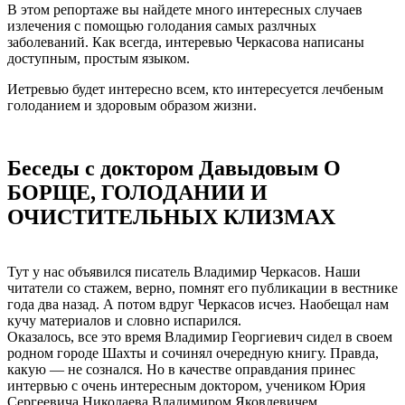
В этом репортаже вы найдете много интересных случаев
излечения с помощью голодания самых разлчных
заболеваний. Как всегда, интеревью Черкасова написаны
доступным, простым языком.
Иетревью будет интересно всем, кто интересуется лечбеным
голоданием и здоровым образом жизни.
Беседы с доктором Давыдовым О
БОРЩЕ, ГОЛОДАНИИ И
ОЧИСТИТЕЛЬНЫХ КЛИЗМАХ
Тут у нас объявился писатель Владимир Черкасов. Наши
читатели со стажем, верно, помнят его публикации в вестнике
года два назад. А потом вдруг Черкасов исчез. Наобещал нам
кучу материалов и словно испарился.
Оказалось, все это время Владимир Георгиевич сидел в своем
родном городе Шахты и сочинял очередную книгу. Правда,
какую — не сознался. Но в качестве оправдания принес
интервью с очень интересным доктором, учеником Юрия
Сергеевича Николаева Владимиром Яковлевичем