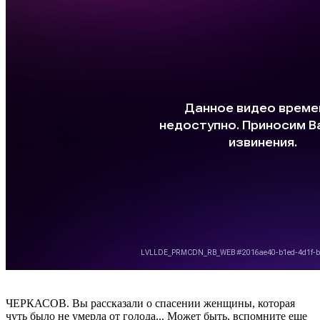
ЧЕРКАСОВ. Вы рассказали о спасении женщины, которая
чуть было не умерла от голода... Может быть, вспомните еще