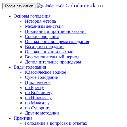
Golodanie-da.ru
Toggle navigation
Основы голодания
История метода
Механизм действия
Показания и противопоказания
Сроки голодания
Осложнения во время голодания
Выход из голодания
Осложнения при выходе
Восстановительный период
Дополнительные процедуры
Виды голодания
Классическое водное
Сухое голодание
Циклическое
по Бреггу
по Войтовичу
по Николаеву
по Малахову
по Суворину
Другие методики
Практика
Голодание в вопросах и ответах