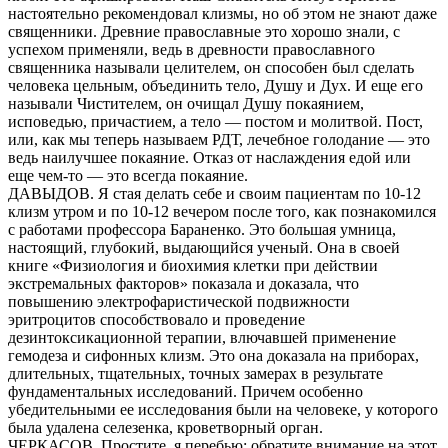
настоятельно рекомендовал клизмы, но об этом не знают даже
священники. Древние православные это хорошо знали, с
успехом применяли, ведь в древности православного
священника называли целителем, он способен был сделать
человека цельным, объединить тело, Душу и Дух. И еще его
называли Чистителем, он очищал Душу покаянием,
исповедью, причастием, а тело — постом и молитвой. Пост,
или, как мы теперь называем РДТ, лечебное голодание — это
ведь наилучшее покаяние. Отказ от наслаждения едой или
еще чем-то — это всегда покаяние.
ДАВЫДОВ. Я стая делать себе и своим пациентам по 10-12
клизм утром и по 10-12 вечером после того, как познакомился
с работами профессора Бараненко. Это большая умница,
настоящий, глубокий, выдающийся ученый. Она в своей
книге «Физиология и биохимия клетки при действии
экстремальных факторов» показала и доказала, что
повышению электрофаристической подвижности
эритроцитов способствовало и проведение
дезинтоксикационной терапии, влючавшей применение
гемодеза и сифонных клизм. Это она доказала на приборах,
длительных, тщательных, точных замерах в результате
фундаментальных исследований. Причем особенно
убедительными ее исследования были на человеке, у которого
была удалена селезенка, кроветворный орган.
ЧЕРКАСОВ. Простите, я перебью: обратите внимание на этот