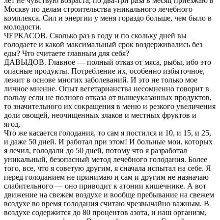
лет не чувствую возраста, по два-три раза в месяц приезжаю в
Москву по делам строительства уникального лечебного
комплекса. Сил и энергии у меня гораздо больше, чем было в
молодости.
ЧЕРКАСОВ. Сколько раз в году и по скольку дней вы
голодаете и какой максимальный срок воздерживались без
еды? Что считаете главным для себя?
ДАВЫДОВ. Главное — полный отказ от мяса, рыбы, ибо это
опасные продукты. Потребление их, особенно избыточное,
лежит в основе многих заболеваний. И это не только мое
личное мнение. Опыт вегетарианства несомненно говорит в
пользу если не полного отказа от вышеуказанных продуктов,
то значительного их сокращения в меню и резкого увеличения
доли овощей, неочищенных злаков и местных фруктов и
ягод.
Что же касается голодания, то сам я постился и 10, и 15, и 25,
и даже 50 дней. И работал при этом! И больные мои, которых
я лечил, голодали до 50 дней, потому что я разработал
уникальный, безопасный метод лечебного голодания. Более
того, все, что я советую другим, я сначала испытал на себе. Я
перед голоданием не принимаю и сам и другим не назначаю
слабительного — оно приводит к атонии кишечнике. А вот
движение на свежем воздухе и вообще пребывание на свежем
воздухе во время голодания считаю чрезвычайно важным. В
воздухе содержится до 80 процентов азота, и наш организм,