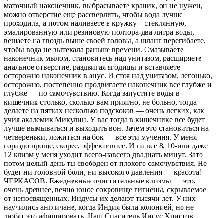
маточный наконечник, выбрасываете краник, он не нужен,
можно отверстие еще рассверлить, чтобы вода лучше
проходила, а потом наливаете в кружку—стеклянную,
эмалированную или резиновую полтора-два литра воды,
вешаете на гвоздь выше своей головы, а шланг перегибаете,
чтобы вода не вытекала раньше времени. Смазываете
наконечник мылом, становитесь над унитазом, расширяете
анальное отверстие, раздвигая ягодицы и вставляете
осторожно наконечник в анус. И стоя над унитазом, легонько,
осторожно, постепенно продвигаете наконечник все глубже и
глубже — по самочувствию. Когда запустите воды в
кишечник столько, сколько вам приятно, не больно, тогда
делаете на пятках несколько подскоков — очень легких, как
учил академик Микулин. У вас тогда в кишечнике все будет
лучше вымываться и выходить вон. Зачем это становиться на
четвереньки, ложиться на бок — все эти мучения. У меня
гораздо проще, скорее, эффективнее. И на все 8, 10-или даже
12 клизм у меня уходит всего-навсего двадцать минут. Зато
потом целый день ты свободен от плохого самочувствия. Не
будет ни головной боли, ни высокого давления — красота!
ЧЕРКАСОВ. Ежедневные очистительные клизмы — это,
очень древнее, вечно юное сокровище гигиены, скрываемое
от непосвященных. Индусы их делают тысячи лет. У них
научились англичане, когда Индия была колонией, но не
любят это афишировать. Наш Спаситель Иисус Христов