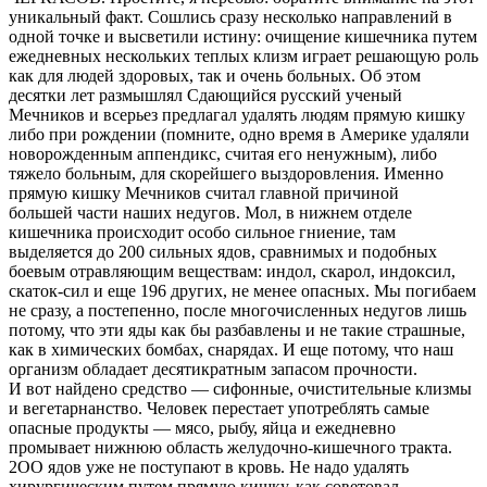
уникальный факт. Сошлись сразу несколько направлений в
одной точке и высветили истину: очищение кишечника путем
ежедневных нескольких теплых клизм играет решающую роль
как для людей здоровых, так и очень больных. Об этом
десятки лет размышлял Сдающийся русский ученый
Мечников и всерьез предлагал удалять людям прямую кишку
либо при рождении (помните, одно время в Америке удаляли
новорожденным аппендикс, считая его ненужным), либо
тяжело больным, для скорейшего выздоровления. Именно
прямую кишку Мечников считал главной причиной
большей части наших недугов. Мол, в нижнем отделе
кишечника происходит особо сильное гниение, там
выделяется до 200 сильных ядов, сравнимых и подобных
боевым отравляющим веществам: индол, скарол, индоксил,
скаток-сил и еще 196 других, не менее опасных. Мы погибаем
не сразу, а постепенно, после многочисленных недугов лишь
потому, что эти яды как бы разбавлены и не такие страшные,
как в химических бомбах, снарядах. И еще потому, что наш
организм обладает десятикратным запасом прочности.
И вот найдено средство — сифонные, очистительные клизмы
и вегетарнанство. Человек перестает употреблять самые
опасные продукты — мясо, рыбу, яйца и ежедневно
промывает нижнюю область желудочно-кишечного тракта.
2ОО ядов уже не поступают в кровь. Не надо удалять
хирургическим путем прямую кишку, как советовал