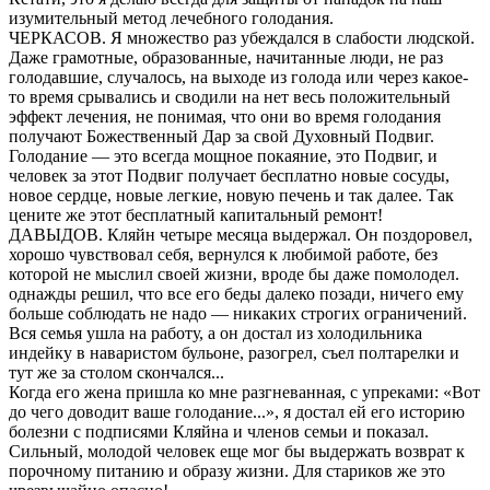
изумительный метод лечебного голодания.
ЧЕРКАСОВ. Я множество раз убеждался в слабости людской.
Даже грамотные, образованные, начитанные люди, не раз
голодавшие, случалось, на выходе из голода или через какое-
то время срывались и сводили на нет весь положительный
эффект лечения, не понимая, что они во время голодания
получают Божественный Дар за свой Духовный Подвиг.
Голодание — это всегда мощное покаяние, это Подвиг, и
человек за этот Подвиг получает бесплатно новые сосуды,
новое сердце, новые легкие, новую печень и так далее. Так
цените же этот бесплатный капитальный ремонт!
ДАВЫДОВ. Кляйн четыре месяца выдержал. Он поздоровел,
хорошо чувствовал себя, вернулся к любимой работе, без
которой не мыслил своей жизни, вроде бы даже помолодел.
однажды решил, что все его беды далеко позади, ничего ему
больше соблюдать не надо — никаких строгих ограничений.
Вся семья ушла на работу, а он достал из холодильника
индейку в наваристом бульоне, разогрел, съел полтарелки и
тут же за столом скончался...
Когда его жена пришла ко мне разгневанная, с упреками: «Вот
до чего доводит ваше голодание...», я достал ей его историю
болезни с подписями Кляйна и членов семьи и показал.
Сильный, молодой человек еще мог бы выдержать возврат к
порочному питанию и образу жизни. Для стариков же это