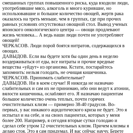
смешанных группах повышенного риска, куда входили люди,
употреблявшие мясо, алкоголь и много курившие, но
использовавшие и большое количество овощей, жертв рака
оказалось на треть меньше, чем в группах, где при прочих
равных условиях отсутствовал овощной стол. Вывод ученых
японского онкологического центра — овощи продлевают
жизнь человека... А ведь наши люди почти не употребляют
овощей!
ЧЕРКАСОВ. Люди порой боятся нитратов, содержащихся в
овощах.
ДАВЫДОВ. Если вы будете хотя бы один день в неделю
воздерживаться от еды, все нитраты и прочие вредные
вещества «уйдут» из организма. Кстати, постарайтесь
запомнить: нельзя голодать, не очищая кишечника.
ЧЕРКАСОВ. Принимать слабительные?
ДАВЫДОВ. Ни в коем случае! Я никогда не назначаю
слабительных и сам их не принимаю, ибо они ведут к атонии,
вялости кишечника, ослабляют его. Я назначаю пациентам
большое количество очень теплых, почти горячих
очистительных клизм — примерно 38-40 градусов. Во-
первых, у вас никакого ацидотического криза не будет. Это я
испытал и на себе, и на своих пациентах, которых у меня
более 200. Например, я сегодня вторые сутки голодаю и
сделал себе утром 12 очистительных клизм. Причем клизмы я
делаю стоя. Это я сам придумал. И вас сейчас научу. Берете