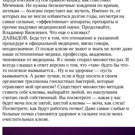
Мечников. He нужны бесконечные хождения по врачам,
аптекам — болезни перестают вас мучить. Именно те, от
которых вы не могли избавиться долгие годы, несмотря на
самые сильные, «эффективные» аппараты, препараты и
прочие выдумки медицинской науки. Продолжайте,
Владимир Яковлевич. Что еще о клизмах?
ДАВЫДОВ. Беда тут в том, что отношение к указанной
процедуре в официальной медицине, мягко говоря,
неоднозначное. О пользе клизм не знают и знать не хотят даже
наши остепененные медики, профессора, академики,
чиновники от медицины. Я с ними спорил множество раз. И
всегда слышал в ответ версию о том, что «там» будто бы что-
то полезное вымывается... Ну и на здоровье — пусть
вымывается. А разве лучше, если я буду носить в своем
организме триллионы гнилостных бактерий, которые
отравляют мой организм? Существует множество методов
ставить себе клизмы, выбирайте любой, но наилучшим
считаю свой собственный. Вы посмотрите — какая у вас
будет моча после пятой, шестой клизмы — моча, как слеза!
Посмотрите, как будут работать почки! Даже самые слабые и
больные почки становятся здоровее и сильнее после моих
очистительных клизм.