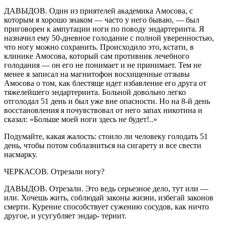
ДАВЫДОВ. Один из приятелей академика Амосова, с
которым я хорошо знаком — часто у него бываю, — был
приговорен к ампутации ноги по поводу эндартериита. Я
назначил ему 50-дневное голодание с полной уверенностью,
что ногу можно сохранить. Происходило это, кстати, в
клинике Амосова, который сам противник лечебного
голодания — он его не понимает и не принимает. Тем не
менее я записал на магнитофон восхищенные отзывы
Амосова о том, как блестяще идет избавление его друга от
тяжелейшего эндартериита. Больной довольно легко
отголодал 51 день и был уже вне опасности. Но на 8-й день
восстановления я почувствовал от него запах никотина и
сказал: «Больше моей ноги здесь не будет!..»
Подумайте, какая жалость: стоило ли человеку голодать 51
день, чтобы потом соблазниться на сигарету и все свести
насмарку.
ЧЕРКАСОВ. Отрезали ногу?
ДАВЫДОВ. Отрезали. Это ведь серьезное дело, тут или —
или. Хочешь жить, соблюдай законы жизни, избегай законов
смерти. Курение способствует сужению сосудов, как ничто
другое, и усугубляет эндар- териит.