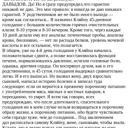
ДАВЫДОВ. Да! Но я сразу предупредил,что гарантии
никакой не даю. Это мое правило: я никогда не даю никаких
гарантий. У родственников же не было иного выхода —
кроме как согласиться... Я назначил Кляйну 45-дневное
голодание с большим количеством горячих очистительных
клизм: 8-10 утром и 8-10 вечером. Кроме того, через каждые
10 дней делали ему все анализы: печеночные пробы, анализы
крови, биохимию, — нет ли распада белков, уровень мочевой
кислоты и все остальное, что полагается.
В общем, уже на 4-й день голодания у Кляйна начались
положительные сдвиги, а позже восстановилась функция
печени, нормализовалось давление, исчезли головные боли,
одышка, аритмия сердца. Он воспрянул духом, как и его
родственники, и 45 суток голодания выдержал сравнительно
легко. И я его выписал. Но вызвал жену, двух взрослых
сыновей, написал историю болезни и записал туда
следующее: если он вернется к прежнему порочному питанию
с употреблением мяса, мясных и костных наваров, к
перееданию, то умрет. Я всем так говорю, всех
предупреждаю, что после длительного, спасительного
голодания ни в коем случае нельзя возвращаться к порочному
образу жизни, к порочному питанию, ибо будете чувствовать
себя гораздо хуже, чем до голодания... Под заключением
дал расписаться самому Кляйну, жене, сыновьям, чтобы знали.
Кстати, это я делаю всегда для защиты от нападок на наш