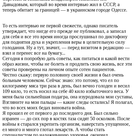
Давыдовым, который во время интервью жил в СССР, а
теперь обитает за границей — в украинском городе Одессе.
То есть интервью не первой свежести, однако писатель
утверждает, что нигде его прежде не публиковал, а записал
для себя и все это время иногда прослушивал по диктофону
для поднятия духа и укрепления веры в целительную силу
голодания. Ну а тут, значит, — перед визитом в редакцию —
взял и перенес все на бумагу...
Сегодня я попробую дать советы, как питаться и какой вести
образ жизни, чтобы не болеть и продлить свою жизнь, все эти
советы проверены на личном опыте сотен пациентов.
Честно скажу: первую половину своей жизни я был очень
больным человеком. Сейчас знаю: это потому, что ел по
килограмму мяса три раза в день, был вечно голоден и весил
109 кило, то есть носил на себе 40 кило избыточного веса. У
меня была сильнейшая подагра, она изуродовала мои суставы,
Взгляните на мои пальцы — какие следы остались! Я полагал,
что во всех моих бедах виновата война.
Я прошел ее от первого до последнего дня. Был сильно
изранен — до сих пор в костях таза сидят 50 осколков. После
войны я старался укрепить организм, наверстать упущенное,
ел много и много глотал лекарств. А чтобы стать
специалистом по налаживанию здоровья, окончил