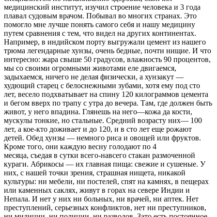
медицинский институт, изучил строение человека и 3 года
плавал судовым врачом. Побывал во многих странах. Это
помогло мне лучше понять самого себя и нашу медицину
путем сравнения с тем, что видел на других континентах.
Например, в индийском порту выгружали цемент из нашего
трюма легендарные хунзы, очень бедные, почти нищие. И что
интересно: жара свыше 50 градусов, влажность 90 процентов,
мы со своими огромными животами еле двигаемся,
задыхаемся, ничего не делая физически, а хунзакут —
худющий старец с белоснежными зубами, хотя ему под сто
лет, весело подхватывает на спину 120 килограммов цемента
и бегом вверх по трапу с утра до вечера. Там, где должен быть
живот, у него впадина. Глянешь на него—кожа да кости,
мускулы тонкие, но стальные. Средний возрасту них— 100
лет, а кое-кто доживает и до 120, и в сто лет еще рожают
детей. Обед хунзы — немного риса и овощей или фруктов.
Кроме того, они каждую весну голодают по 4
месяца, съедая в сутки всего-навсего стакан размоченной
кураги. Абрикосы — их главная пища: свежие и сушеные. У
них, с нашей точки зрения, страшная нищета, никакой
культуры: ни мебели, ни постелей, спят на камнях, в пещерах
или каменных саклях, живут в горах на севере Индии и
Непала. И нет у них ни больных, ни врачей, ни аптек. Нет
преступлений, серьезных конфликтов, нет ни преступников,
ни милиции, ни полиции, ни разводов. Зато есть постоянное