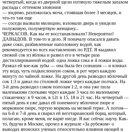
четвертый, когда из дверной щели потянуло тяжелым запахом
распада с оттенком зловония
— видимо, разложилась моча, стоявшая более 3 месяцев, и
что-то там еще
— соседи вызвали милицию, взломали дверь и увидели
полуживую, полумертвую женщину...
ЧЕРКАСОВ. Как вы ее восстанавливали? Невероятно!
ДАВЫДОВ. В том-то и дело. Я поначалу опасался давать
даже соки, разбавленные наполовину водой, как
рекомендуется во всех наставлениях по РДТ. Я выдавил
свежий сок из яблока и развел его в четыре раза
дистиллированной водой: одна ложка сока и 4 ложки воды.
Разжал ей кое-как зубы — она была без сознания — и вливал
эту воду, чуть подкисленную соком, в рот через каждую
минуту по чайной ложке. На другой день разводил яблочный
сок 1:3 и давал по столовой ложке через каждые полчаса. На
3-й день разводил соком пополам 1:2, и она уже пила
маленькими глотками через каждые 3 часа по маленькому
стаканчику: в 9 часов, в 12г в 15, 18 и 21 час. На четвертый —
пятый день я уже давал ей понемногу яблочное пюре и
морковное пюре, тертую морковь на мелкой терке. А потом—
на 6-й и 7-й день я сварил ей вегетарианский борщ, который,
полагаю, кроме меня, не варят нигде. Я вас сейчас научу. Как-
то, будучи в Москве, прочел в журнале «За рубежом» о
выводах японских ученых относительно влияния овощей и