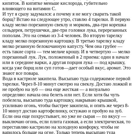
кипяток. В кипятке меньше кислорода, губительно
влияющего на витамин С.
И тут я сразу задумался: а почему я не могу сварить такой
борщ? Встаю на следующее утро, ставлю 4 тарелки. В первую
кладу мелко порезанную свеклу и морковь, два-три корешка
сельдерея, петрушечки, две-три головки лука, перерезанных
пополам. Это на семью из 3-4 человек. Во вторую тарелку
кладу мелко порезанную картошку. В третью тарелку кладу
мелко резанную белокочанную капусту. Чем она грубее —
есть такие сорта — тем мельче крошу. И в четвертую — мелко
порезанный лук. Лук, положенный в 2 приема: один в начале
или в середине варки, а другая порция лука — под крышку,
когда уже борщ или суп готов—дает особый вкус, аромат. Это
знают все повара.
Вода в кастрюле закипела. Высыпаю туда содержимое первой
тарелки. Через 8-10 минут смотрю на свеклу. Достаю ложкой и
не пробую на зуб — она еще жесткая — а визуально
определяю: начала она белеть или нет. Если хотя бы чуть
побелела, высыпаю туда картошку, накрываю крышкой,
усиливаю огонь, чтобы быстрее закипела, и опять же через 8-
10 минут достаю картофелинку, остужаю и пробую на зуб.
Если она еще похрустывает, но уже не сырая — по вкусу —
выключаю огонь, если плита газовая, а если электрическая, то
переставляю кастрюлю на холодную конфорку, чтобы не
варилось больше на огне. Только теперь высыпаю туда