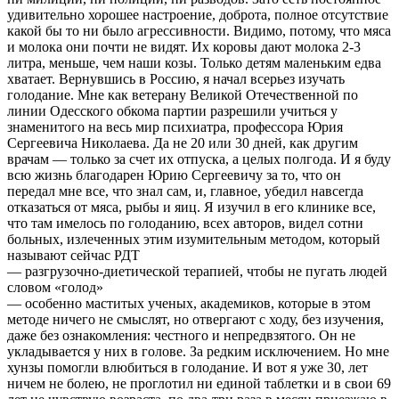
удивительно хорошее настроение, доброта, полное отсутствие
какой бы то ни было агрессивности. Видимо, потому, что мяса
и молока они почти не видят. Их коровы дают молока 2-3
литра, меньше, чем наши козы. Только детям маленьким едва
хватает. Вернувшись в Россию, я начал всерьез изучать
голодание. Мне как ветерану Великой Отечественной по
линии Одесского обкома партии разрешили учиться у
знаменитого на весь мир психиатра, профессора Юрия
Сергеевича Николаева. Да не 20 или 30 дней, как другим
врачам — только за счет их отпуска, а целых полгода. И я буду
всю жизнь благодарен Юрию Сергеевичу за то, что он
передал мне все, что знал сам, и, главное, убедил навсегда
отказаться от мяса, рыбы и яиц. Я изучил в его клинике все,
что там имелось по голоданию, всех авторов, видел сотни
больных, излеченных этим изумительным методом, который
называют сейчас РДТ
— разгрузочно-диетической терапией, чтобы не пугать людей
словом «голод»
— особенно маститых ученых, академиков, которые в этом
методе ничего не смыслят, но отвергают с ходу, без изучения,
даже без ознакомления: честного и непредвзятого. Он не
укладывается у них в голове. За редким исключением. Но мне
хунзы помогли влюбиться в голодание. И вот я уже 30, лет
ничем не болею, не проглотил ни единой таблетки и в свои 69