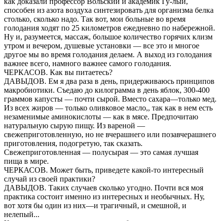
как доказали профессор Вольский и академик Гу-лый,
способен из азота воздуха синтезировать для организма белка
столько, сколько надо. Так вот, мои больные во время
голодания ходят по 25 километров ежедневно по набережной.
Ну и, разумеется, массаж, большое количество горячих клизм
утром и вечером, душевые установки — все это и многое
другое мы во время голодания делаем. А выход из голодания
важнее всего, намного важнее самого голодания.
ЧЕРКАСОВ. Как вы питаетесь?
ДАВЫДОВ. Ем я два раза в день, придерживаюсь принципов
макробиотики. Съедаю до килограмма в день яблок, 300-400
граммов капусты — почти сырой. Вместо сахара—только мед.
Из всех жиров — только оливковое масло,, так как в нем есть
незаменимые аминокислоты — как в мясе. Предпочитаю
натуральную сырую пищу. Из вареной —
свежеприготовленную, но не вчерашнего или позавчерашнего
приготовления, подогретую, так сказать.
Свежеприготовленная — полусырая — это самая лучшая
пища в мире.
ЧЕРКАСОВ. Может быть, приведете какой-то интересный
случай из своей практики?
ДАВЫДОВ. Таких случаев сколько угодно. Почти вся моя
практика состоит именно из интересных и необычных. Ну,
вот хотя бы один из них—и трагичный, и смешной, и
нелепый...