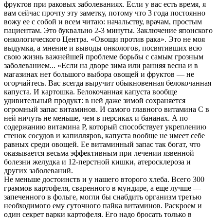
фруктов при раковых заболеваниях. Если у вас есть время, я
вам сейчас прочту эту заметку, потому что 3 года постоянно
вожу ее с собой и всем читаю: начальству, врачам, простым
пациентам. Это буквально 2-3 минуты. Заключение японского
онкологического Центра. «Овощи против рака». Это не моя
выдумка, а мнение и выводы онкологов, посвятивших всю
свою жизнь важнейшей проблеме борьбы с самым грозным
заболеванием... «Если на дворе зима или ранняя весна и в
магазинах нет большого выбора овощей и фруктов — не
огорчайтесь. Вас всегда выручит обыкновенная белокочанная
капуста. И картошка. Белокочанная капуста вообще
удивительный продукт: в ней даже зимой сохраняется
огромный запас витаминов. И самого главного витамина С в
ней ничуть не меньше, чем в персиках и бананах. А по
содержанию витамина Р, который способствует укреплению
стенок сосудов и капилляров, капуста вообще не имеет себе
равных среди овощей. Ее витаминный запас так богат, что
оказывается весьма эффективным при лечении язвенной
болезни желудка и 12-перстной кишки, атеросклероза и
других заболеваний.
Не меньше достоинств и у нашего второго хлеба. Всего 300
граммов картофеля, сваренного в мундире, а еще лучше —
запеченного в фольге, могли бы снабдить организм третью
необходимого ему суточного пайка витаминов. Раскроем и
один секрет варки картофеля. Его надо бросать только в